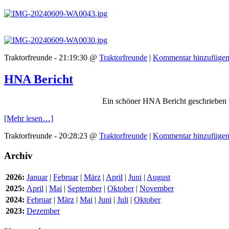
Zweiter Stop in
Abschluß an der
Traktorfreunde - 21:19:30 @
Traktorfreunde
|
Kommentar hinzufüge
HNA Bericht
Ein schöner HNA Bericht geschrieben von unserem Mit
[Mehr lesen…]
Traktorfreunde - 20:28:23 @
Traktorfreunde
|
Kommentar hinzufüge
Archiv
2026:
Januar
|
Februar
|
März
|
April
|
Juni
|
August
2025:
April
|
Mai
|
September
|
Oktober
|
November
2024:
Februar
|
März
|
Mai
|
Juni
|
Juli
|
Oktober
2023:
Dezember