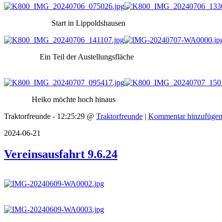
Start in Lippoldshausen 
Ein Teil der Austellungsfläch
Heiko möchte hoch hinaus Paus
Traktorfreunde - 12:25:29 @
Traktorfreunde
|
Kommentar hinzufüge
2024-06-21
Vereinsausfahrt 9.6.24
Gestartet wurde an de
Erster Stop bei A