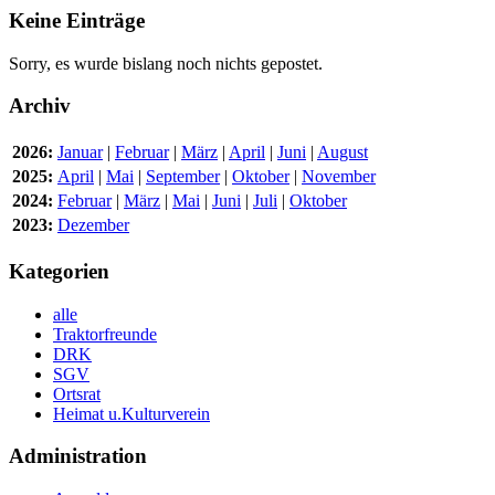
Keine Einträge
Sorry, es wurde bislang noch nichts gepostet.
Archiv
2026:
Januar
|
Februar
|
März
|
April
|
Juni
|
August
2025:
April
|
Mai
|
September
|
Oktober
|
November
2024:
Februar
|
März
|
Mai
|
Juni
|
Juli
|
Oktober
2023:
Dezember
Kategorien
alle
Traktorfreunde
DRK
SGV
Ortsrat
Heimat u.Kulturverein
Administration