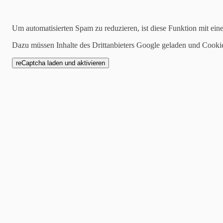
2024-02-27
Blutspendetermin am 9. Februar 2024
Um automatisierten Spam zu reduzieren, ist diese Funktion mit ein
Dazu müssen Inhalte des Drittanbieters Google geladen und Cooki