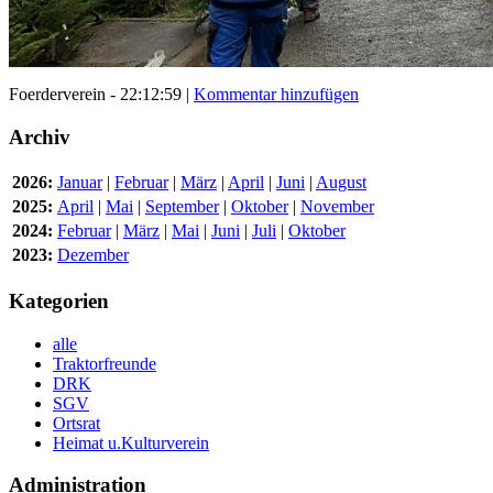
Foerderverein - 22:12:59 |
Kommentar hinzufügen
Archiv
2026:
Januar
|
Februar
|
März
|
April
|
Juni
|
August
2025:
April
|
Mai
|
September
|
Oktober
|
November
2024:
Februar
|
März
|
Mai
|
Juni
|
Juli
|
Oktober
2023:
Dezember
Kategorien
alle
Traktorfreunde
DRK
SGV
Ortsrat
Heimat u.Kulturverein
Administration