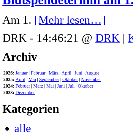
Am 1.
[Mehr lesen…]
DRK - 14:46:21 @
DRK
|
Archiv
2026:
Januar
|
Februar
|
März
|
April
|
Juni
|
August
2025:
April
|
Mai
|
September
|
Oktober
|
November
2024:
Februar
|
März
|
Mai
|
Juni
|
Juli
|
Oktober
2023:
Dezember
Kategorien
alle