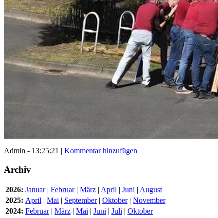
Admin - 13:25:21 |
Kommentar hinzufügen
Archiv
2026:
Januar
|
Februar
|
März
|
April
|
Juni
|
August
2025:
April
|
Mai
|
September
|
Oktober
|
November
2024:
Februar
|
März
|
Mai
|
Juni
|
Juli
|
Oktober