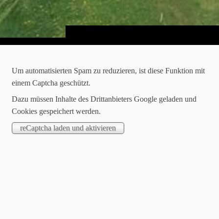
Herzlich Willkommen...
Um automatisierten Spam zu reduzieren, ist diese Funktion mit
einem Captcha geschützt.
...auf der offiziellen Webseite des Ilksbachdorfes
Dazu müssen Inhalte des Drittanbieters Google geladen und
Lippoldshausen.
Cookies gespeichert werden.
Wir freuen uns sehr, Sie hier begrüßen zu dürfen, und
wünschen Ihnen viel Freude beim Erkunden unserer Seite.
Lippoldshausen Terminkalender 2026