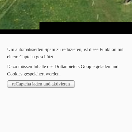
Herzlich Willkommen...
Um automatisierten Spam zu reduzieren, ist diese Funktion mit
einem Captcha geschützt.
...auf der offiziellen Webseite des Ilksbachdorfes
Dazu müssen Inhalte des Drittanbieters Google geladen und
Lippoldshausen.
Cookies gespeichert werden.
Wir freuen uns sehr, Sie hier begrüßen zu dürfen, und
wünschen Ihnen viel Freude beim Erkunden unserer Seite.
Lippoldshausen Terminkalender 2026