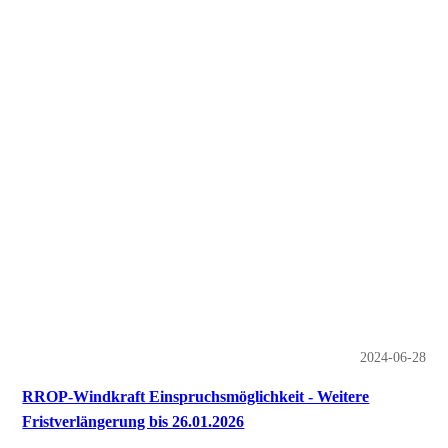
Terminkalender 2026 Lippoldshausen_Final neu
Stand_260116_120514-bilder-1
2024-06-28
RROP-Windkraft Einspruchsmöglichkeit - Weitere
Fristverlängerung bis 26.01.2026